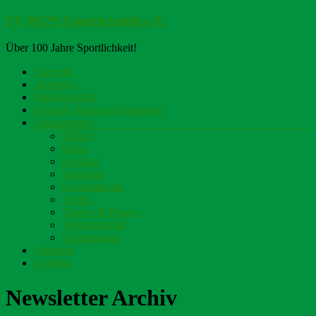
Zum
SV 08/29 Friedrichsfeld e.V.
Inhalt
springen
Über 100 Jahre Sportlichkeit!
Menü
Startseite
Aktuelles
Mitgliedschaft
Beiträge Satzung Ordnungen
Sportangebot
Billard
Budo
Fussball
Handball
Leichtathletik
Tennis
Turnen & Fitness
Vereinsjugend
Sportanlagen
Vorstand
Kontakt
Newsletter Archiv