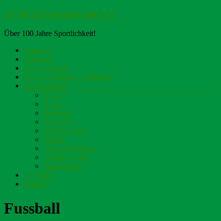
Zum
SV 08/29 Friedrichsfeld e.V.
Inhalt
springen
Über 100 Jahre Sportlichkeit!
Menü
Startseite
Aktuelles
Mitgliedschaft
Beiträge Satzung Ordnungen
Sportangebot
Billard
Budo
Fussball
Handball
Leichtathletik
Tennis
Turnen & Fitness
Vereinsjugend
Sportanlagen
Vorstand
Kontakt
Fussball