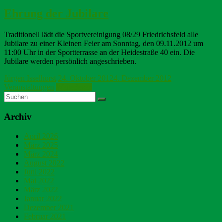
Ehrung der Jubilare
Traditionell lädt die Sportvereinigung 08/29 Friedrichsfeld alle
Jubilare zu einer Kleinen Feier am Sonntag, den 09.11.2012 um
11:00 Uhr in der Sportterrasse an der Heidestraße 40 ein. Die
Jubilare werden persönlich angeschrieben.
Jürgen Isselhorst
24. Oktober 2012
4. Dezember 2012
Veranstaltungen
Weiterlesen
Archiv
April 2026
März 2025
März 2024
August 2022
Juni 2022
Mai 2022
März 2022
Januar 2022
Dezember 2021
Februar 2021