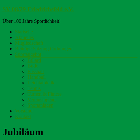
Zum
SV 08/29 Friedrichsfeld e.V.
Inhalt
springen
Über 100 Jahre Sportlichkeit!
Menü
Startseite
Aktuelles
Mitgliedschaft
Beiträge Satzung Ordnungen
Sportangebot
Billard
Budo
Fussball
Handball
Leichtathletik
Tennis
Turnen & Fitness
Vereinsjugend
Sportanlagen
Vorstand
Kontakt
Jubiläum