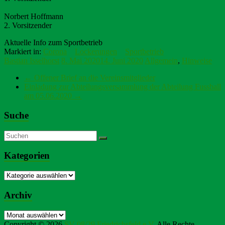
Norbert Hoffmann
2. Vorsitzender
Aktuelle Info zum Sportbetrieb
Markiert in:
Corona
Lockerungen
Sportbetrieb
Bastian Isselhorst
8. Mai 2020
14. Juni 2020
Allgemein
,
Hinweise
←
Offener Brief an die Vereinsmitglieder
Einladung zur Abteilungsversammlung der Abteilung Fussball
am 05.06.2020
→
Suche
Kategorien
Kategorien
Archiv
Archiv
Copyright © 2026
SV 08/29 Friedrichsfeld e.V.
Alle Rechte