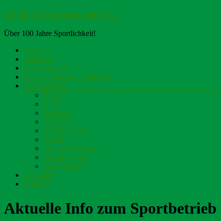
Zum
SV 08/29 Friedrichsfeld e.V.
Inhalt
springen
Über 100 Jahre Sportlichkeit!
Menü
Startseite
Aktuelles
Mitgliedschaft
Beiträge Satzung Ordnungen
Sportangebot
Billard
Budo
Fussball
Handball
Leichtathletik
Tennis
Turnen & Fitness
Vereinsjugend
Sportanlagen
Vorstand
Kontakt
Aktuelle Info zum Sportbetrieb