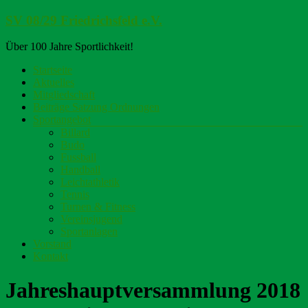
Zum
SV 08/29 Friedrichsfeld e.V.
Inhalt
springen
Über 100 Jahre Sportlichkeit!
Menü
Startseite
Aktuelles
Mitgliedschaft
Beiträge Satzung Ordnungen
Sportangebot
Billard
Budo
Fussball
Handball
Leichtathletik
Tennis
Turnen & Fitness
Vereinsjugend
Sportanlagen
Vorstand
Kontakt
Jahreshauptversammlung 2018