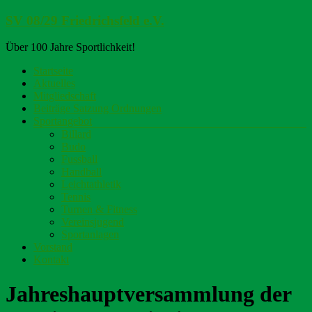
Zum
SV 08/29 Friedrichsfeld e.V.
Inhalt
springen
Über 100 Jahre Sportlichkeit!
Menü
Startseite
Aktuelles
Mitgliedschaft
Beiträge Satzung Ordnungen
Sportangebot
Billard
Budo
Fussball
Handball
Leichtathletik
Tennis
Turnen & Fitness
Vereinsjugend
Sportanlagen
Vorstand
Kontakt
Jahreshauptversammlung der