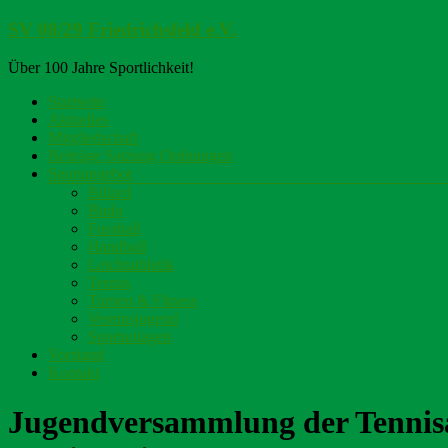
Zum
SV 08/29 Friedrichsfeld e.V.
Inhalt
springen
Über 100 Jahre Sportlichkeit!
Menü
Startseite
Aktuelles
Mitgliedschaft
Beiträge Satzung Ordnungen
Sportangebot
Billard
Budo
Fussball
Handball
Leichtathletik
Tennis
Turnen & Fitness
Vereinsjugend
Sportanlagen
Vorstand
Kontakt
Jugendversammlung der Tennisa