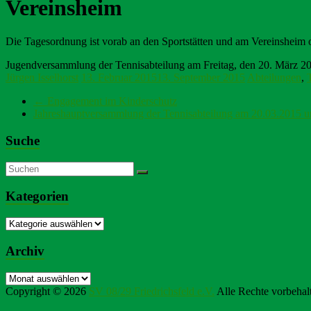
Vereinsheim
Die Tagesordnung ist vorab an den Sportstätten und am Vereinsheim 
Jugendversammlung der Tennisabteilung am Freitag, den 20. März 2
Jürgen Isselhorst
13. Februar 2015
13. September 2015
Abteilungen
,
←
Engagement im Kinderschutz
Jahreshauptversammlung der Tennisabteilung am 20.03.2015 
Suche
Kategorien
Kategorien
Archiv
Archiv
Copyright © 2026
SV 08/29 Friedrichsfeld e.V.
Alle Rechte vorbehal