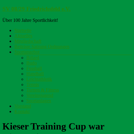
Zum
SV 08/29 Friedrichsfeld e.V.
Inhalt
springen
Über 100 Jahre Sportlichkeit!
Menü
Startseite
Aktuelles
Mitgliedschaft
Beiträge Satzung Ordnungen
Sportangebot
Billard
Budo
Fussball
Handball
Leichtathletik
Tennis
Turnen & Fitness
Vereinsjugend
Sportanlagen
Vorstand
Kontakt
Kieser Training Cup war