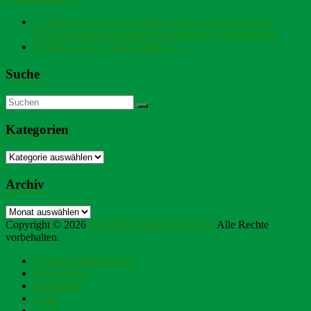
←
Pressemitteilung der Stadt Voerde vom 15.08.2014:
Flächennutzungsplanänderung Sportpark Friedrichsfeld
Heidefest 2014 – Danke Petrus!
→
Suche
Kategorien
Kategorien
Archiv
Archiv
Copyright © 2026
SV 08/29 Friedrichsfeld e.V.
Alle Rechte
vorbehalten.
Cookie-Richtlinie (EU)
Datenschutz
Impressum
Links
Login