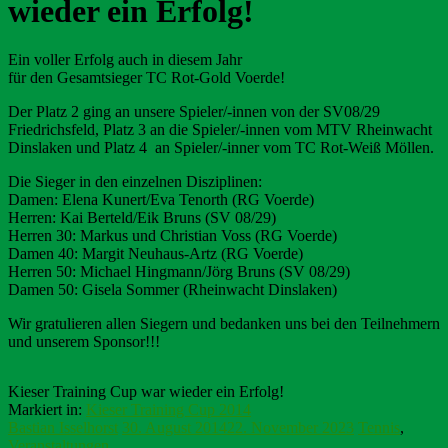
wieder ein Erfolg!
Ein voller Erfolg auch in diesem Jahr
für den Gesamtsieger TC Rot-Gold Voerde!
Der Platz 2 ging an unsere Spieler/-innen von der SV08/29
Friedrichsfeld, Platz 3 an die Spieler/-innen vom MTV Rheinwacht
Dinslaken und Platz 4 an Spieler/-inner vom TC Rot-Weiß Möllen.
Die Sieger in den einzelnen Disziplinen:
Damen: Elena Kunert/Eva Tenorth (RG Voerde)
Herren: Kai Berteld/Eik Bruns (SV 08/29)
Herren 30: Markus und Christian Voss (RG Voerde)
Damen 40: Margit Neuhaus-Artz (RG Voerde)
Herren 50: Michael Hingmann/Jörg Bruns (SV 08/29)
Damen 50: Gisela Sommer (Rheinwacht Dinslaken)
Wir gratulieren allen Siegern und bedanken uns bei den Teilnehmern
und unserem Sponsor!!!
Kieser Training Cup war wieder ein Erfolg!
Markiert in:
Kieser Training Cup 2014
Bastian Isselhorst
30. August 2014
22. November 2023
Tennis
,
Veranstaltungen