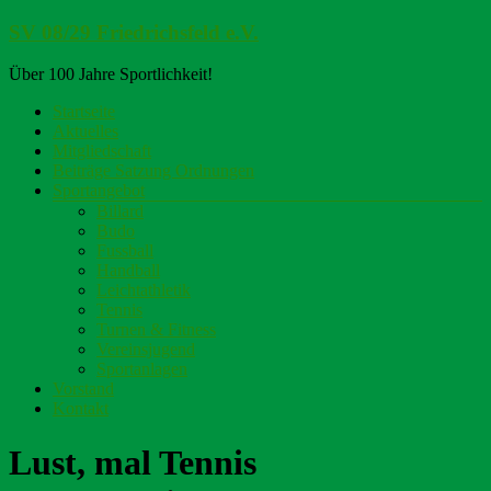
Zum
SV 08/29 Friedrichsfeld e.V.
Inhalt
springen
Über 100 Jahre Sportlichkeit!
Menü
Startseite
Aktuelles
Mitgliedschaft
Beiträge Satzung Ordnungen
Sportangebot
Billard
Budo
Fussball
Handball
Leichtathletik
Tennis
Turnen & Fitness
Vereinsjugend
Sportanlagen
Vorstand
Kontakt
Lust, mal Tennis