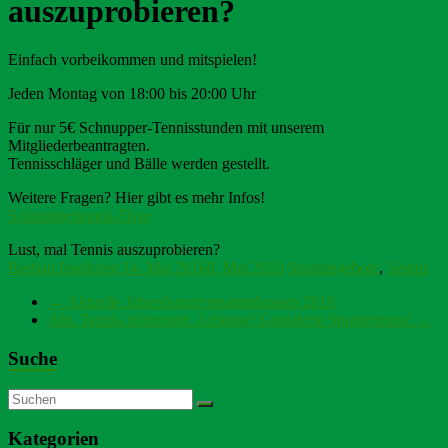
auszuprobieren?
Einfach vorbeikommen und mitspielen!
Jeden Montag von 18:00 bis 20:00 Uhr
Für nur 5€ Schnupper-Tennisstunden mit unserem
Mitgliederbeantragten.
Tennisschläger und Bälle werden gestellt.
Weitere Fragen? Hier gibt es mehr Infos!
Schnuppertennis-Flyer
Lust, mal Tennis auszuprobieren?
Bastian Isselhorst
14. Mai 2016
8. Mai 2019
Sportangebote
,
Tennis
←
Aktuelle Jahreshauptversammlungen 2016
Abt. Tennis informiert: Achtung! Geänderte Spieltermine!
→
Suche
Kategorien