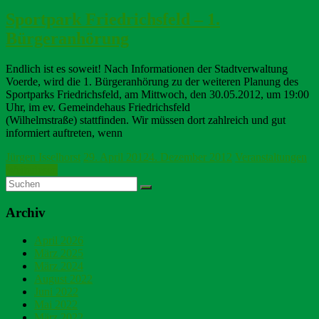
Sportpark Friedrichsfeld – 1.
Bürgeranhörung
Endlich ist es soweit! Nach Informationen der Stadtverwaltung
Voerde, wird die 1. Bürgeranhörung zu der weiteren Planung des
Sportparks Friedrichsfeld, am Mittwoch, den 30.05.2012, um 19:00
Uhr, im ev. Gemeindehaus Friedrichsfeld
(Wilhelmstraße) stattfinden. Wir müssen dort zahlreich und gut
informiert auftreten, wenn
Jürgen Isselhorst
29. April 2012
4. Dezember 2012
Veranstaltungen
Weiterlesen
Archiv
April 2026
März 2025
März 2024
August 2022
Juni 2022
Mai 2022
März 2022