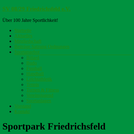
Zum
SV 08/29 Friedrichsfeld e.V.
Inhalt
springen
Über 100 Jahre Sportlichkeit!
Menü
Startseite
Aktuelles
Mitgliedschaft
Beiträge Satzung Ordnungen
Sportangebot
Billard
Budo
Fussball
Handball
Leichtathletik
Tennis
Turnen & Fitness
Vereinsjugend
Sportanlagen
Vorstand
Kontakt
Sportpark Friedrichsfeld