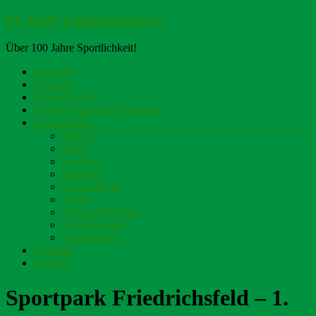
Zum
SV 08/29 Friedrichsfeld e.V.
Inhalt
springen
Über 100 Jahre Sportlichkeit!
Menü
Startseite
Aktuelles
Mitgliedschaft
Beiträge Satzung Ordnungen
Sportangebot
Billard
Budo
Fussball
Handball
Leichtathletik
Tennis
Turnen & Fitness
Vereinsjugend
Sportanlagen
Vorstand
Kontakt
Sportpark Friedrichsfeld – 1.