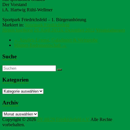
Der Vorstand
i.A. Hartwig Rühl-Wellmer
Sportpark Friedrichsfeld – 1. Bürgeranhörung
Markiert in:
Sportpark Friedrichsfeld
Jürgen Isselhorst
29. April 2012
4. Dezember 2012
Veranstaltungen
←
Apulien-Lesung, Galadinner & Weinprobe
Männer-Budomannschaft
→
Suche
Kategorien
Kategorien
Archiv
Archiv
Copyright © 2026
SV 08/29 Friedrichsfeld e.V.
Alle Rechte
vorbehalten.