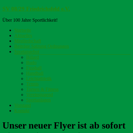
Zum
SV 08/29 Friedrichsfeld e.V.
Inhalt
springen
Über 100 Jahre Sportlichkeit!
Menü
Startseite
Aktuelles
Mitgliedschaft
Beiträge Satzung Ordnungen
Sportangebot
Billard
Budo
Fussball
Handball
Leichtathletik
Tennis
Turnen & Fitness
Vereinsjugend
Sportanlagen
Vorstand
Kontakt
Unser neuer Flyer ist ab sofort